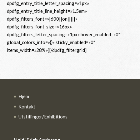
dpdfg_entry_title_letter_spacing=»1px»
dpdfg_entry_title_line_height=»1.5em»
dpdfg_filters_font=»|600||on|||||»
dpdfg_filters_font_size=»16px»
dpdfg_filters_letter_spacing=»1px» hover_enabled=»0″
global_colors_info=»{}» sticky_enabled=»0″
items_width=»28%»][/dpdfg_filtergrid]
Hjem
Kontakt
Utstillinger/Exhibitions
Heidi Frich Andersen