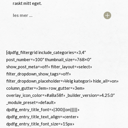
raskt mitt eget.
les mer ...
[dpdfg_filtergrid include_categories=»3,4″
post_number=»100″ thumbnail_size=»768×0″
show_post_meta=»off» filter_layout=»select»
filter_dropdown_show_tags=»off»
filter_dropdown_placeholder=»Velg kategori» hide_all=»on»
column_gutter=»3em» row_gutter=»3em»
overlay_icon_color=»#a8a58f» _builder_version=»4.25.0″
_module_preset=»default»
dpdfg_entry_title_font=»|300||on|||||»
dpdfg_entry_title_text_align=»center»
dpdfg_entry_title_font_size=»15px»