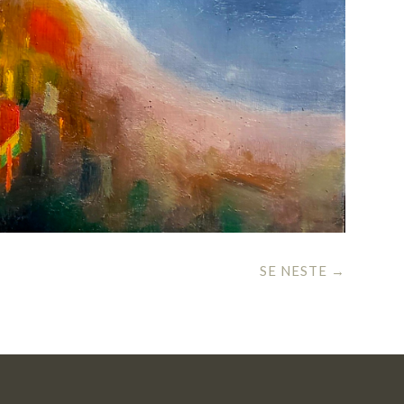
SE NESTE
→